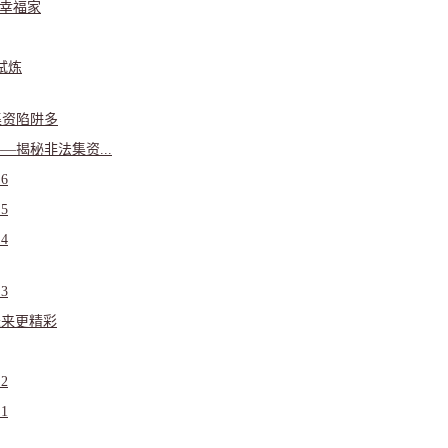
护幸福家
试炼
集资陷阱多
—揭秘非法集资...
6
5
4
3
未来更精彩
2
1